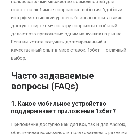
пользователями множество возможностей для
ставок на любимые спортивные события. Удобный
интерфейс, высокий уровень безопасности, а также
доступ к широкому спектру спортивных событий
делают это приложение одним из лучших на рынке.
Если вы хотите получить долговременный и
качественный опыт в мире ставок, 1хбет — отличный
выбор.
Часто задаваемые
вопросы (FAQs)
1. Какое мобильное устройство
поддерживает приложение 1хбет?
Приложение доступно как для iOS, так и для Android,
обеспечивая возможность пользователей с разными