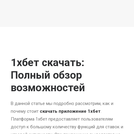
1хбет скачать:
Полный обзор
возможностей
В данной статье мы подробно рассмотрим, как и
почему стоит
скачать приложение 1хбет
.
Платформа 1хбет предоставляет пользователям
доступ к большому количеству функций для ставок и