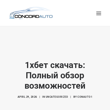
HOME
SEARCH PARTS
ABOUT US
CONTACT
1хбет скачать:
SEARCH
Полный обзор
возможностей
APRIL 29, 2026
|
IN
UNCATEGORIZED
|
BY
CONAUTO1