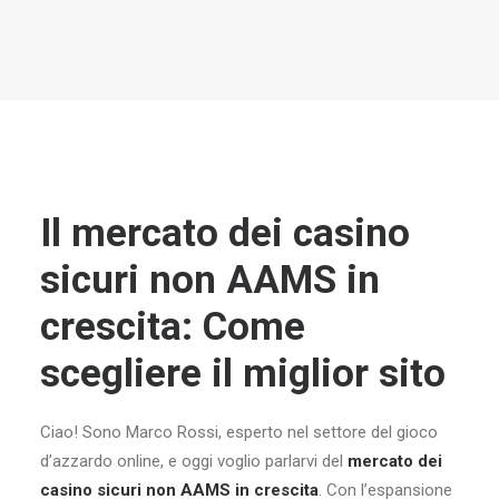
Il mercato dei casino
sicuri non AAMS in
crescita: Come
scegliere il miglior sito
Ciao! Sono Marco Rossi, esperto nel settore del gioco
d’azzardo online, e oggi voglio parlarvi del
mercato dei
casino sicuri non AAMS in crescita
. Con l’espansione