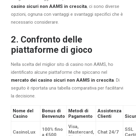
casino sicuri non AAMS in crescita
, ci sono diverse
opzioni, ognuna con vantaggi e svantaggi specifici che è
necessario considerare.
2. Confronto delle
piattaforme di gioco
Nella scelta del miglior sito di casino non AAMS, ho
identificato alcune piattaforme che spiccano nel
mercato dei casino sicuri non AAMS in crescita
. Di
seguito è riportata una tabella comparativa per facilitarvi
la decisione.
Nome del
Bonus di
Metodi di
Assistenza
Casino
Benvenuto
Pagamento
Clienti
Sicu
Visa,
100% fino
SSL
CasinoLux
Mastercard,
Chat 24/7
a €500
Certi