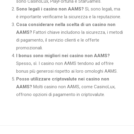
sono CasinoLux, PlayFortuna e StarGames.
Sono legali i casino non AAMS?
Sì, sono legali, ma
è importante verificarne la sicurezza e la reputazione.
Cosa considerare nella scelta di un casino non
AAMS?
Fattori chiave includono la sicurezza, i metodi
di pagamento, il servizio clienti e le offerte
promozionali.
I bonus sono migliori nei casino non AAMS?
Spesso, sì. I casino non AAMS tendono ad offrire
bonus più generosi rispetto ai loro omologhi AAMS.
Posso utilizzare criptovalute nei casino non
AAMS?
Molti casino non AAMS, come CasinoLux,
offrono opzioni di pagamento in criptovalute.