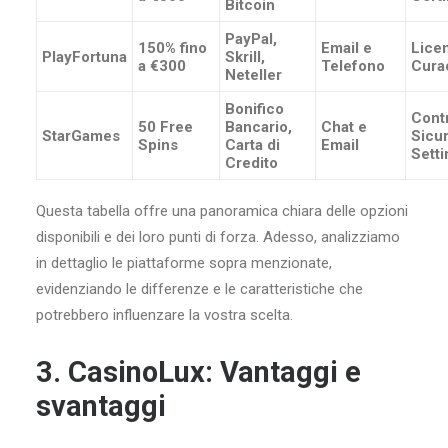
Bitcoin
PayPal,
150% fino
Email e
Lice
PlayFortuna
Skrill,
a €300
Telefono
Cura
Neteller
Bonifico
Contr
50 Free
Bancario,
Chat e
StarGames
Sicu
Spins
Carta di
Email
Sett
Credito
Questa tabella offre una panoramica chiara delle opzioni
disponibili e dei loro punti di forza. Adesso, analizziamo
in dettaglio le piattaforme sopra menzionate,
evidenziando le differenze e le caratteristiche che
potrebbero influenzare la vostra scelta.
3. CasinoLux: Vantaggi e
svantaggi