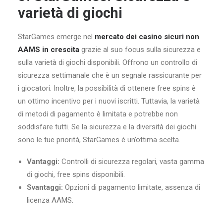
varietà di giochi
StarGames emerge nel
mercato dei casino sicuri non
AAMS in crescita
grazie al suo focus sulla sicurezza e
sulla varietà di giochi disponibili. Offrono un controllo di
sicurezza settimanale che è un segnale rassicurante per
i giocatori. Inoltre, la possibilità di ottenere free spins è
un ottimo incentivo per i nuovi iscritti. Tuttavia, la varietà
di metodi di pagamento è limitata e potrebbe non
soddisfare tutti. Se la sicurezza e la diversità dei giochi
sono le tue priorità, StarGames è un’ottima scelta.
Vantaggi:
Controlli di sicurezza regolari, vasta gamma
di giochi, free spins disponibili.
Svantaggi:
Opzioni di pagamento limitate, assenza di
licenza AAMS.