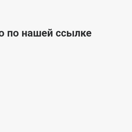
но по нашей ссылке