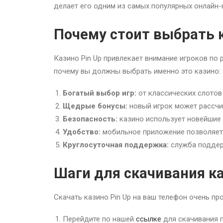
делает его одним из самых популярных онлайн-
Почему стоит выбрать к
Казино Pin Up привлекает внимание игроков по 
почему вы должны выбрать именно это казино:
Богатый выбор игр:
от классических слотов
Щедрые бонусы:
новый игрок может рассчит
Безопасность:
казино использует новейшие 
Удобство:
мобильное приложение позволяет 
Круглосуточная поддержка:
служба поддерж
Шаги для скачивания ка
Скачать казино Pin Up на ваш телефон очень про
Перейдите по нашей
ссылке
для скачивания 