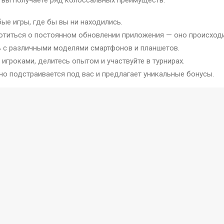
, вы получаете ряд колоссальных преимуществ:
ые игры, где бы вы ни находились.
отиться о постоянном обновлении приложения — оно происходи
 с различными моделями смартфонов и планшетов.
игроками, делитесь опытом и участвуйте в турнирах.
но подстраивается под вас и предлагает уникальные бонусы.
о нашей ссылке — это отличная возможность для всех любителе
 и удобству, это казино занимает лидирующие позиции в кото
ого увлекательного мира!
осы (FAQ)
шей ссылке и следуйте инструкциям для скачивания приложени
ожение доступно для устройств на iOS и Android.