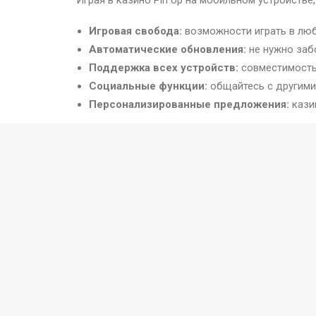
Играя в казино Pin Up на мобильном устройстве
Игровая свобода:
возможности играть в люб
Автоматические обновления:
не нужно заб
Поддержка всех устройств:
совместимость
Социальные функции:
общайтесь с другими 
Персонализированные предложения:
кази
Заключение
Скачать казино Pin Up на телефон бесплатно п
предложений, высоким стандартам безопасности
любое время. Не упустите шанс стать частью эт
Часто задаваемые вопр
Как скачать казино Pin Up?
Перейдите по на
Доступно ли казино Pin Up на iOS?
Да, прил