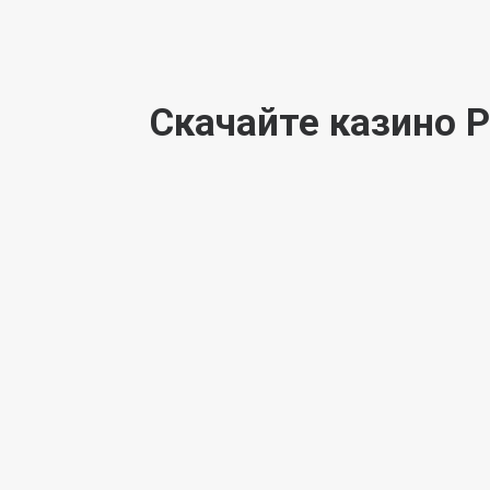
Скачайте казино P