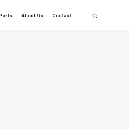
Parts
About Us
Contact