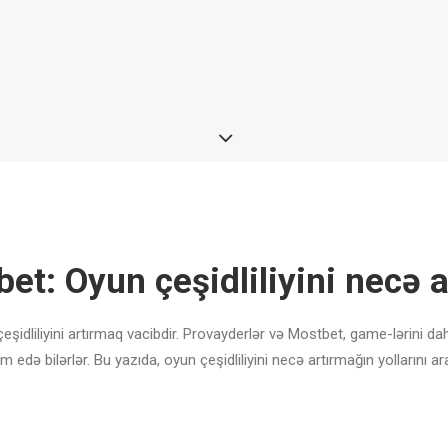
et: Oyun çeşidliliyini necə 
dliliyini artırmaq vacibdir. Provayderlər və Mostbet, game-lərini dah
edə bilərlər. Bu yazıda, oyun çeşidliliyini necə artırmağın yollarını 