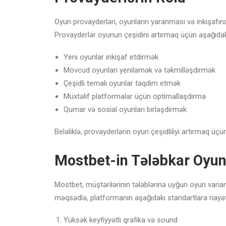
Oyun provayderləri, oyunların yaranması və inkişafında
Provayderlər oyunun çeşidini artırmaq üçün aşağıdakı s
Yeni oyunlar inkişaf etdirmək
Mövcud oyunları yeniləmək və təkmilləşdirmək
Çeşidli temalı oyunlar təqdim etmək
Müxtəlif platformalar üçün optimallaşdırma
Qumar və sosial oyunları birləşdirmək
Beləliklə, provayderlərin oyun çeşidliliyi artırmaq üçü
Mostbet-in Tələbkar Oyun
Mostbet, müştərilərinin tələblərinə uyğun oyun varian
məqsədlə, platformanın aşağıdakı standartlara riayət
Yüksək keyfiyyətli qrafika və sound