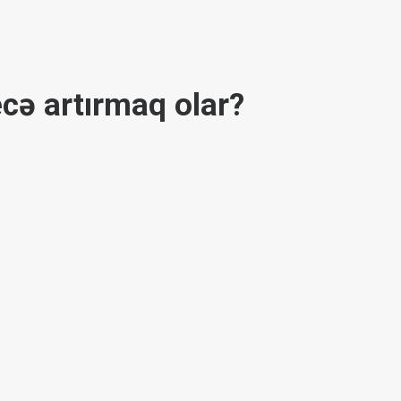
ecə artırmaq olar?