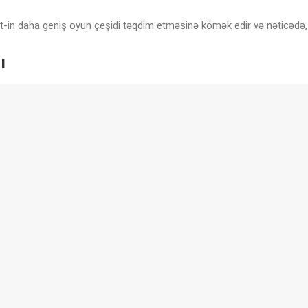
t-in daha geniş oyun çeşidi təqdim etməsinə kömək edir və nəticədə,
ı
imkanlarını artırır. Oyunçular daha çox alternativlər gördükdə, daha ç
növları təqdim edilə bilər:
 ehtiyac və tələblərə cavab verərək, onların oyuna maraq və bağlılığını 