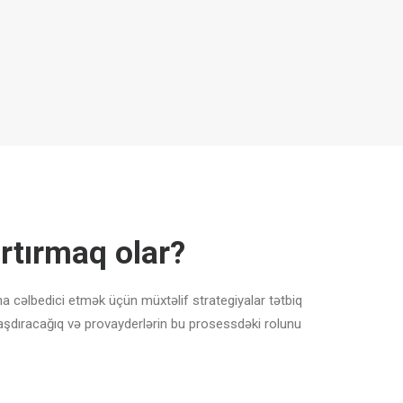
artırmaq olar?
a cəlbedici etmək üçün müxtəlif strategiyalar tətbiq
araşdıracağıq və provayderlərin bu prosessdəki rolunu