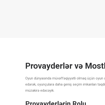
Provayderlər və Mostb
Oyun dünyasında müvəffəqiyyətli olmaq üçün oyun çeşi
edərək, oyunçulara daha geniş seçim imkanları təqdim 
müzakirə edəcəyik.
Provayderlərin Rolu