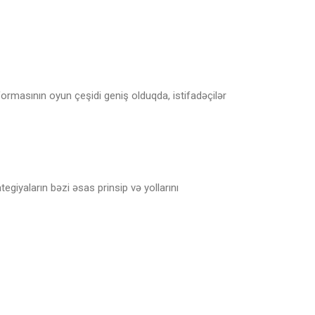
formasının oyun çeşidi geniş olduqda, istifadəçilər
egiyaların bəzi əsas prinsip və yollarını