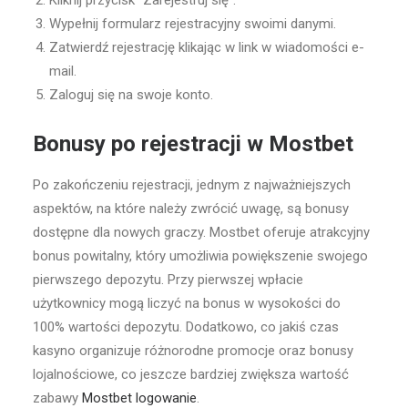
Kliknij przycisk “Zarejestruj się”.
Wypełnij formularz rejestracyjny swoimi danymi.
Zatwierdź rejestrację klikając w link w wiadomości e-
mail.
Zaloguj się na swoje konto.
Bonusy po rejestracji w Mostbet
Po zakończeniu rejestracji, jednym z najważniejszych
aspektów, na które należy zwrócić uwagę, są bonusy
dostępne dla nowych graczy. Mostbet oferuje atrakcyjny
bonus powitalny, który umożliwia powiększenie swojego
pierwszego depozytu. Przy pierwszej wpłacie
użytkownicy mogą liczyć na bonus w wysokości do
100% wartości depozytu. Dodatkowo, co jakiś czas
kasyno organizuje różnorodne promocje oraz bonusy
lojalnościowe, co jeszcze bardziej zwiększa wartość
zabawy
Mostbet logowanie
.