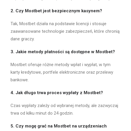
2. Czy Mostbet jest bezpiecznym kasynem?
Tak, Mostbet działa na podstawie licencji i stosuje
zaawansowane technologie zabezpieczeń, które chronią
dane graczy.
3. Jakie metody płatności są dostępne w Mostbet?
Mostbet oferuje różne metody wpłat i wypłat, w tym
karty kredytowe, portfele elektroniczne oraz przelewy
bankowe.
4. Jak długo trwa proces wypłaty z Mostbet?
Czas wypłaty zależy od wybranej metody, ale zazwyczaj
trwa od kilku minut do 24 godzin.
5. Czy mogę grać na Mostbet na urządzeniach