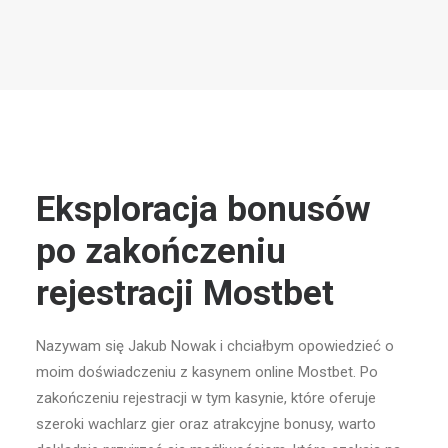
Eksploracja bonusów
po zakończeniu
rejestracji Mostbet
Nazywam się Jakub Nowak i chciałbym opowiedzieć o
moim doświadczeniu z kasynem online Mostbet. Po
zakończeniu rejestracji w tym kasynie, które oferuje
szeroki wachlarz gier oraz atrakcyjne bonusy, warto