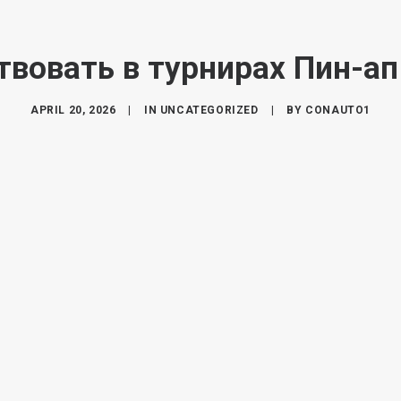
твовать в турнирах Пин-ап
APRIL 20, 2026
|
IN
UNCATEGORIZED
|
BY
CONAUTO1