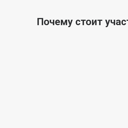
Почему стоит учас