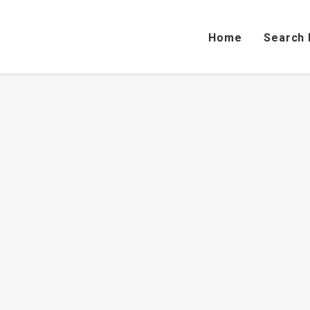
Home
Search 