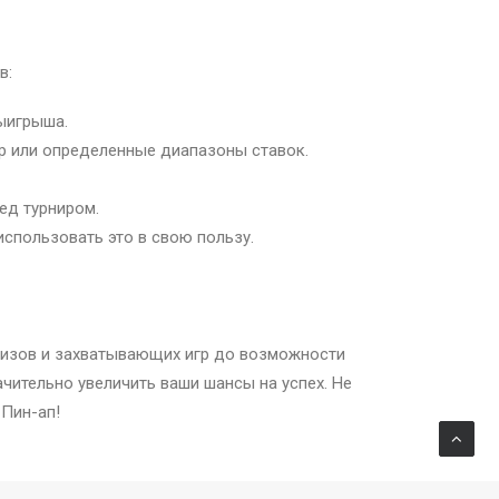
в:
ыигрыша.
р или определенные диапазоны ставок.
ед турниром.
спользовать это в свою пользу.
призов и захватывающих игр до возможности
ачительно увеличить ваши шансы на успех. Не
 Пин-ап!