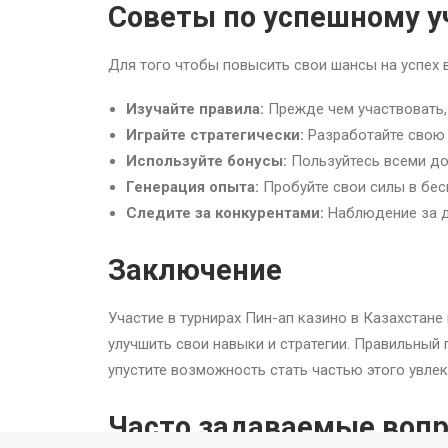
Советы по успешному 
Для того чтобы повысить свои шансы на успех в
Изучайте правила:
Прежде чем участвовать,
Играйте стратегически:
Разработайте свою 
Используйте бонусы:
Пользуйтесь всеми до
Генерация опыта:
Пробуйте свои силы в бес
Следите за конкурентами:
Наблюдение за др
Заключение
Участие в турнирах Пин-ап казино в Казахстан
улучшить свои навыки и стратегии. Правильный 
упустите возможность стать частью этого увлек
Часто задаваемые вопр