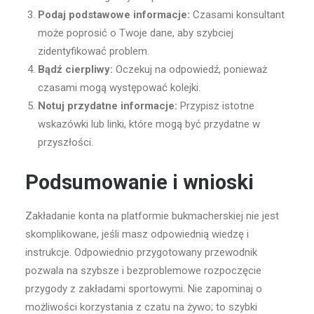
Podaj podstawowe informacje:
Czasami konsultant
może poprosić o Twoje dane, aby szybciej
zidentyfikować problem.
Bądź cierpliwy:
Oczekuj na odpowiedź, ponieważ
czasami mogą występować kolejki.
Notuj przydatne informacje:
Przypisz istotne
wskazówki lub linki, które mogą być przydatne w
przyszłości.
Podsumowanie i wnioski
Zakładanie konta na platformie bukmacherskiej nie jest
skomplikowane, jeśli masz odpowiednią wiedzę i
instrukcje. Odpowiednio przygotowany przewodnik
pozwala na szybsze i bezproblemowe rozpoczęcie
przygody z zakładami sportowymi. Nie zapominaj o
możliwości korzystania z czatu na żywo; to szybki