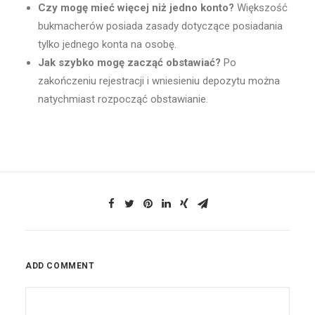
Czy mogę mieć więcej niż jedno konto?
Większość
bukmacherów posiada zasady dotyczące posiadania
tylko jednego konta na osobę.
Jak szybko mogę zacząć obstawiać?
Po
zakończeniu rejestracji i wniesieniu depozytu można
natychmiast rozpocząć obstawianie.
ADD COMMENT