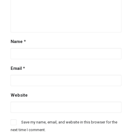
Name
*
Email
*
Website
Save my name, email, and website in this browser for the
next time I comment.