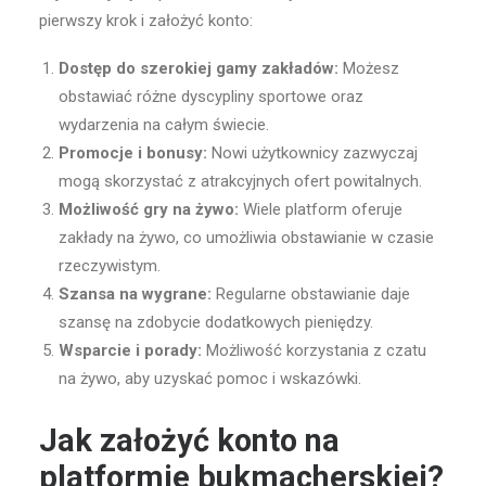
pierwszy krok i założyć konto:
Dostęp do szerokiej gamy zakładów:
Możesz
obstawiać różne dyscypliny sportowe oraz
wydarzenia na całym świecie.
Promocje i bonusy:
Nowi użytkownicy zazwyczaj
mogą skorzystać z atrakcyjnych ofert powitalnych.
Możliwość gry na żywo:
Wiele platform oferuje
zakłady na żywo, co umożliwia obstawianie w czasie
rzeczywistym.
Szansa na wygrane:
Regularne obstawianie daje
szansę na zdobycie dodatkowych pieniędzy.
Wsparcie i porady:
Możliwość korzystania z czatu
na żywo, aby uzyskać pomoc i wskazówki.
Jak założyć konto na
platformie bukmacherskiej?