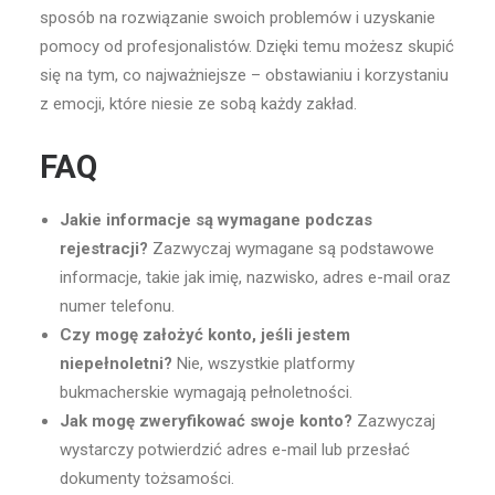
sposób na rozwiązanie swoich problemów i uzyskanie
pomocy od profesjonalistów. Dzięki temu możesz skupić
się na tym, co najważniejsze – obstawianiu i korzystaniu
z emocji, które niesie ze sobą każdy zakład.
FAQ
Jakie informacje są wymagane podczas
rejestracji?
Zazwyczaj wymagane są podstawowe
informacje, takie jak imię, nazwisko, adres e-mail oraz
numer telefonu.
Czy mogę założyć konto, jeśli jestem
niepełnoletni?
Nie, wszystkie platformy
bukmacherskie wymagają pełnoletności.
Jak mogę zweryfikować swoje konto?
Zazwyczaj
wystarczy potwierdzić adres e-mail lub przesłać
dokumenty tożsamości.