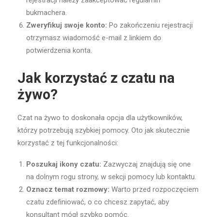
rejestracji należy zaakceptować regulamin
bukmachera.
Zweryfikuj swoje konto:
Po zakończeniu rejestracji
otrzymasz wiadomość e-mail z linkiem do
potwierdzenia konta.
Jak korzystać z czatu na
żywo?
Czat na żywo to doskonała opcja dla użytkowników,
którzy potrzebują szybkiej pomocy. Oto jak skutecznie
korzystać z tej funkcjonalności:
Poszukaj ikony czatu:
Zazwyczaj znajdują się one
na dolnym rogu strony, w sekcji pomocy lub kontaktu.
Oznacz temat rozmowy:
Warto przed rozpoczęciem
czatu zdefiniować, o co chcesz zapytać, aby
konsultant mógł szybko pomóc.