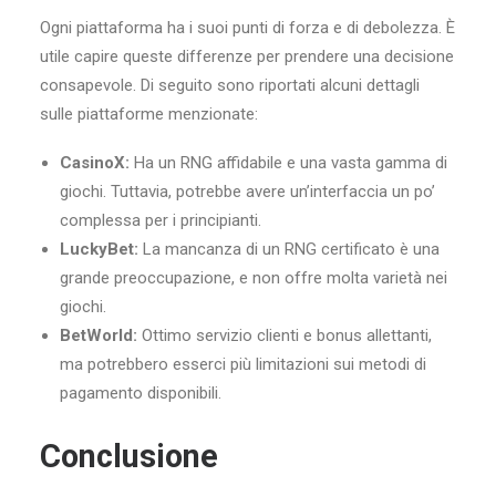
Ogni piattaforma ha i suoi punti di forza e di debolezza. È
utile capire queste differenze per prendere una decisione
consapevole. Di seguito sono riportati alcuni dettagli
sulle piattaforme menzionate:
CasinoX:
Ha un RNG affidabile e una vasta gamma di
giochi. Tuttavia, potrebbe avere un’interfaccia un po’
complessa per i principianti.
LuckyBet:
La mancanza di un RNG certificato è una
grande preoccupazione, e non offre molta varietà nei
giochi.
BetWorld:
Ottimo servizio clienti e bonus allettanti,
ma potrebbero esserci più limitazioni sui metodi di
pagamento disponibili.
Conclusione