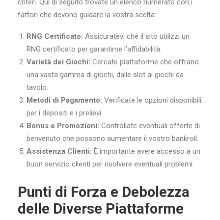
criteri. Qui di seguito trovate un elenco numerato con i
fattori che devono guidare la vostra scelta:
RNG Certificato:
Assicuratevi che il sito utilizzi un
RNG certificato per garantirne l’affidabilità.
Varietà dei Giochi:
Cercate piattaforme che offrano
una vasta gamma di giochi, dalle slot ai giochi da
tavolo.
Metodi di Pagamento:
Verificate le opzioni disponibili
per i depositi e i prelievi.
Bonus e Promozioni:
Controllate eventuali offerte di
benvenuto che possono aumentare il vostro bankroll.
Assistenza Clienti:
È importante avere accesso a un
buon servizio clienti per risolvere eventuali problemi.
Punti di Forza e Debolezza
delle Diverse Piattaforme