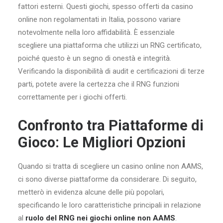
fattori esterni. Questi giochi, spesso offerti da casino
online non regolamentati in Italia, possono variare
notevolmente nella loro affidabilità. È essenziale
scegliere una piattaforma che utilizzi un RNG certificato,
poiché questo è un segno di onestà e integrità.
Verificando la disponibilità di audit e certificazioni di terze
parti, potete avere la certezza che il RNG funzioni
correttamente per i giochi offerti.
Confronto tra Piattaforme di
Gioco: Le Migliori Opzioni
Quando si tratta di scegliere un casino online non AAMS,
ci sono diverse piattaforme da considerare. Di seguito,
metterò in evidenza alcune delle più popolari,
specificando le loro caratteristiche principali in relazione
al
ruolo del RNG nei giochi online non AAMS
.