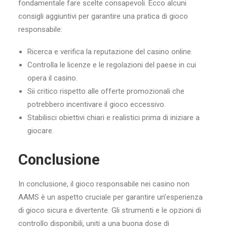
fondamentale fare scelte consapevoli. Ecco alcuni
consigli aggiuntivi per garantire una pratica di gioco
responsabile:
Ricerca e verifica la reputazione del casino online.
Controlla le licenze e le regolazioni del paese in cui
opera il casino.
Sii critico rispetto alle offerte promozionali che
potrebbero incentivare il gioco eccessivo.
Stabilisci obiettivi chiari e realistici prima di iniziare a
giocare.
Conclusione
In conclusione, il gioco responsabile nei casino non
AAMS è un aspetto cruciale per garantire un’esperienza
di gioco sicura e divertente. Gli strumenti e le opzioni di
controllo disponibili, uniti a una buona dose di