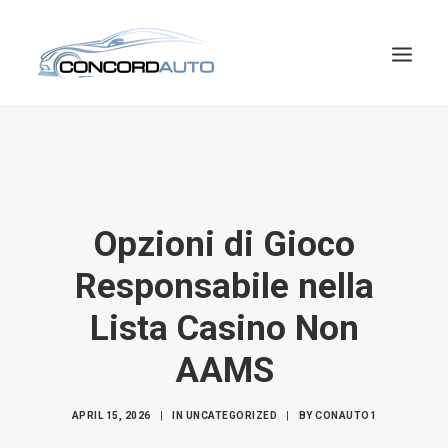
HOME
SEARCH PARTS
ABOUT US
Opzioni di Gioco
CONTACT
Responsabile nella
SEARCH
Lista Casino Non
AAMS
APRIL 15, 2026
|
IN
UNCATEGORIZED
|
BY
CONAUTO1