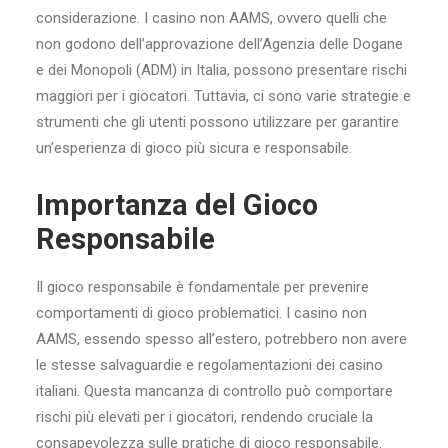
considerazione. I casino non AAMS, ovvero quelli che
non godono dell’approvazione dell’Agenzia delle Dogane
e dei Monopoli (ADM) in Italia, possono presentare rischi
maggiori per i giocatori. Tuttavia, ci sono varie strategie e
strumenti che gli utenti possono utilizzare per garantire
un’esperienza di gioco più sicura e responsabile.
Importanza del Gioco
Responsabile
Il gioco responsabile è fondamentale per prevenire
comportamenti di gioco problematici. I casino non
AAMS, essendo spesso all’estero, potrebbero non avere
le stesse salvaguardie e regolamentazioni dei casino
italiani. Questa mancanza di controllo può comportare
rischi più elevati per i giocatori, rendendo cruciale la
consapevolezza sulle pratiche di gioco responsabile.