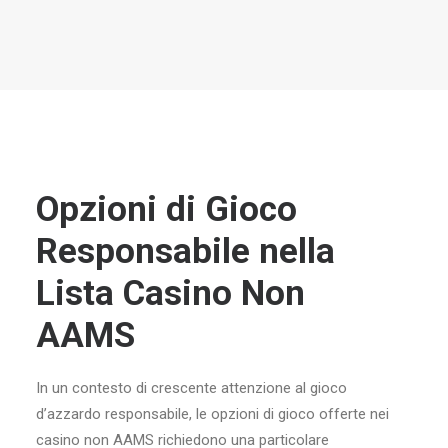
Opzioni di Gioco
Responsabile nella
Lista Casino Non
AAMS
In un contesto di crescente attenzione al gioco
d’azzardo responsabile, le opzioni di gioco offerte nei
casino non AAMS richiedono una particolare