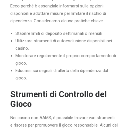
Ecco perché è essenziale informarsi sulle opzioni
disponibili e adottare misure per limitare il rischio di
dipendenza. Consideriamo alcune pratiche chiave:
Stabilire limiti di deposito settimanali o mensili.
Utilizzare strumenti di autoesclusione disponibili nei
casino.
Monitorare regolarmente il proprio comportamento di
gioco.
Educarsi sui segnali di allerta della dipendenza dal
gioco.
Strumenti di Controllo del
Gioco
Nei casino non AAMS, è possibile trovare vari strumenti
e risorse per promuovere il gioco responsabile. Alcuni dei