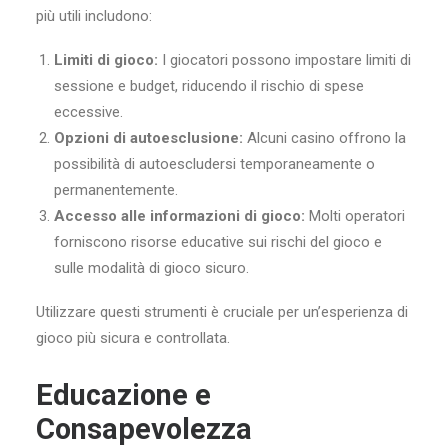
più utili includono:
Limiti di gioco:
I giocatori possono impostare limiti di
sessione e budget, riducendo il rischio di spese
eccessive.
Opzioni di autoesclusione:
Alcuni casino offrono la
possibilità di autoescludersi temporaneamente o
permanentemente.
Accesso alle informazioni di gioco:
Molti operatori
forniscono risorse educative sui rischi del gioco e
sulle modalità di gioco sicuro.
Utilizzare questi strumenti è cruciale per un’esperienza di
gioco più sicura e controllata.
Educazione e
Consapevolezza