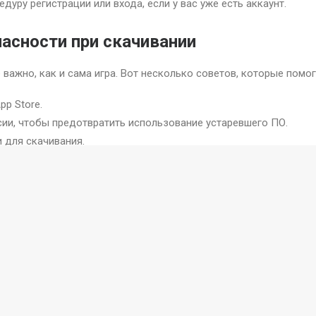
уру регистрации или входа, если у вас уже есть аккаунт.
асности при скачивании
важно, как и сама игра. Вот несколько советов, которые помог
pp Store.
сии, чтобы предотвратить использование устаревшего ПО.
 для скачивания.
 – это просто задача, если вы знаете, где искать. Используйт
риложение предлагает широкий выбор азартных игр и привлека
 нашим советам и наслаждайтесь игрой!
https://jana-omir.kz/
осы (FAQ)