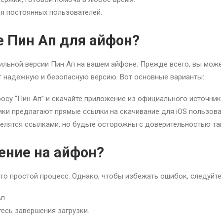
я постоянных пользователей.
е Пин Ап для айфон?
ильной версии Пин Ап на вашем айфоне. Прежде всего, вы мо
т надежную и безопасную версию. Вот основные варианты:
росу “Пин Ап” и скачайте приложение из официального источник
ки предлагают прямые ссылки на скачивание для iOS пользова
елятся ссылками, но будьте осторожны с доверительностью та
ение на айфон?
то простой процесс. Однако, чтобы избежать ошибок, следуйт
п.
есь завершения загрузки.